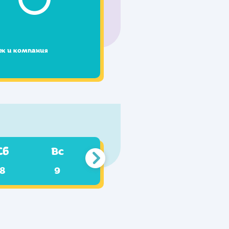
ек и компания
Сб
Вс
8
9