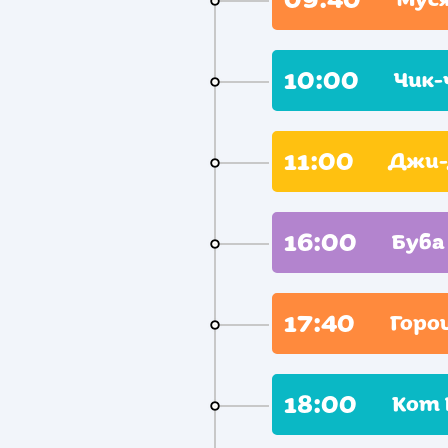
10:00
Чик-
11:00
Джи-
16:00
Буба
17:40
Горо
18:00
Кот 