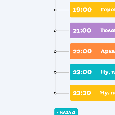
19:00
Геро
21:00
Тюле
22:00
Арка
23:00
Ну, 
23:30
Ну, п
‹ НАЗАД