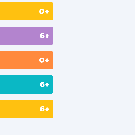
0+
6+
0+
6+
6+