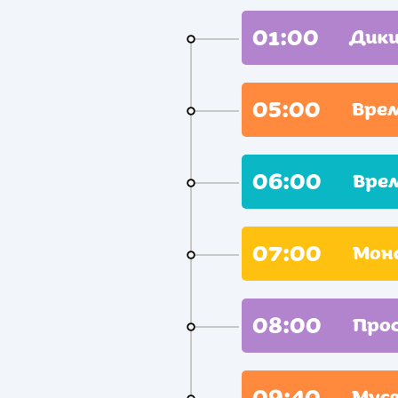
01:00
Дики
05:00
Вре
06:00
Вре
07:00
Мон
08:00
Про
09:40
Муся