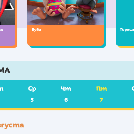
ик
Буба
Горош
МА
т
Ср
Чт
Пт
4
5
6
7
вгуста