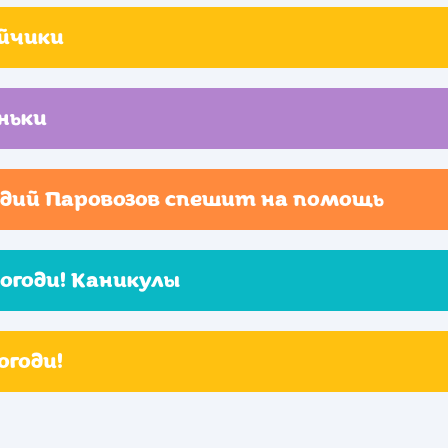
йчики
ньки
дий Паровозов спешит на помощь
погоди! Каникулы
огоди!