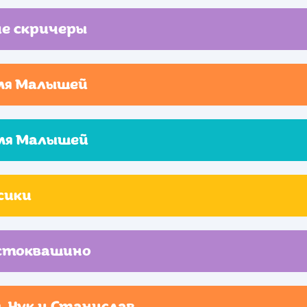
е скричеры
мя Малышей
мя Малышей
сики
стоквашино
, Чук и Станислав