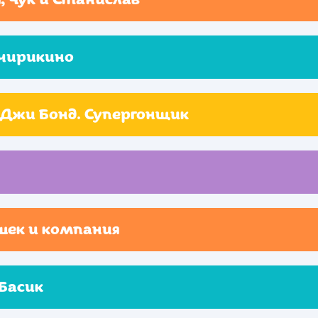
чирикино
Джи Бонд. Супергонщик
шек и компания
Басик