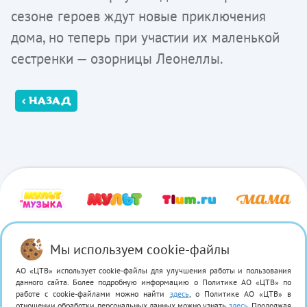
сезоне героев ждут новые приключения
дома, но теперь при участии их маленькой
сестренки — озорницы Леонеллы.
‹ НАЗАД
Мы используем cookie-файлы
АО «ЦТВ» использует cookie-файлы для улучшения работы и пользования
данного сайта. Более подробную информацию о Политике АО «ЦТВ» по
работе с cookie-файлами можно найти
здесь
, о Политике АО «ЦТВ» в
© 2026 «0+ Media» Свидетельство о регистрации СМИ: ЭЛ № ФС 77 — 62 104.
отношении обработки персональных данных можно узнать
здесь
. Продолжая