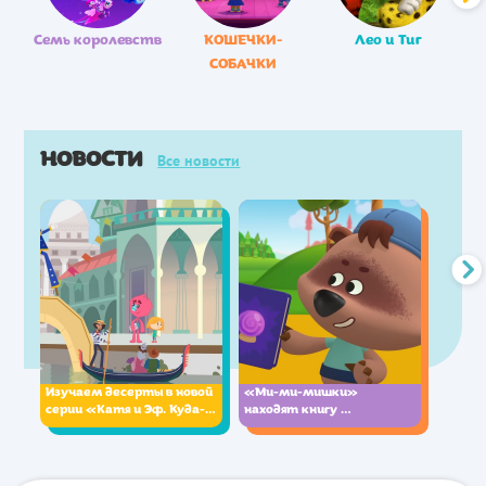
Семь королевств
КОШЕЧКИ-
Лео и Тиг
СОБАЧКИ
НОВОСТИ
Все новости
Изучаем десерты в новой 
«Ми-ми-мишки» 
серии «Катя и Эф. Куда-
находят книгу 
угодно-дверь»
предсказаний