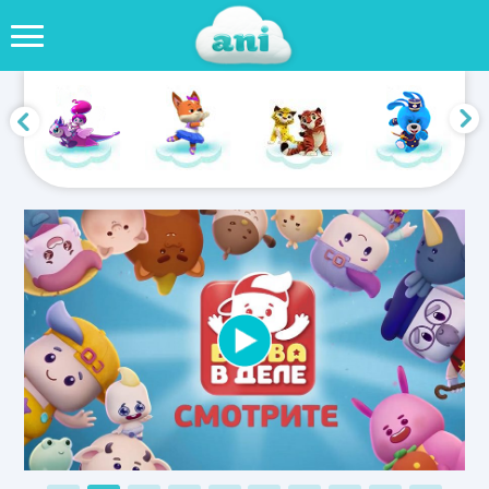
1
2
3
4
5
6
7
8
9
10