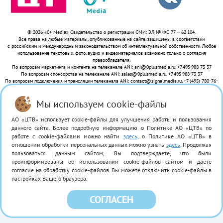
© 2026 «0+ Media» Свидетельство о регистрации СМИ: ЭЛ № ФС 77 — 62 104.
Все права на любые материалы, опубликованные на сайте, защищены в соответствии
с российским и международным законодательством об интеллектуальной собственности. Любое
использование текстовых, фото, аудио и видеоматериалов возможно только с согласия
правообладателя.
По вопросам маркетинга и контента на телеканале ANI: ani@0plusmedia.ru, +7 495 988 73 37
По вопросам спонсорства на телеканале ANI: sales@0plusmedia.ru, +7 495 988 73 37
По вопросам подключения и трансляции телеканала ANI: contact@signalmedia.ru,
+7 (495) 780-76-
74
Политика оператора в отношении обработки персональных данных
Мы используем cookie-файлы
АО «ЦТВ» использует cookie-файлы для улучшения работы и пользования
данного сайта. Более подробную информацию о Политике АО «ЦТВ» по
работе с cookie-файлами можно найти
здесь
, о Политике АО «ЦТВ» в
отношении обработки персональных данных можно узнать
здесь
. Продолжая
пользоваться данным сайтом, Вы подтверждаете, что были
проинформированы об использовании cookie-файлов сайтом и даете
согласие на обработку cookie-файлов. Вы можете отключить cookie-файлы в
настройках Вашего браузера.
СОГЛАСЕН